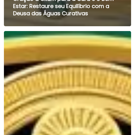
Estar: Restaure seu Equilíbrio com a
Deusa das Águas Curativas
Oração
a
Oxum
para
Abrir
Caminhos
Financeiros:
Abundância
e
Prosperidade
com
a
Deusa