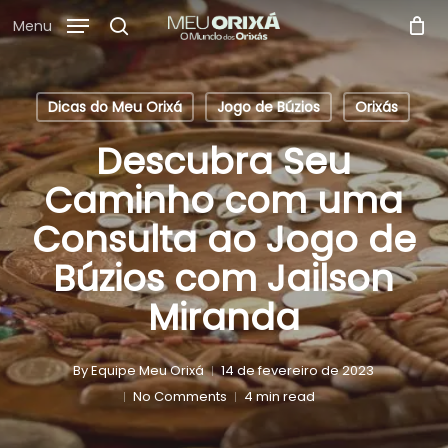
Skip
Menu
to
search
main
content
Dicas do Meu Orixá
Jogo de Búzios
Orixás
Descubra Seu
Caminho com uma
Consulta ao Jogo de
Búzios com Jailson
Miranda
By
Equipe Meu Orixá
14 de fevereiro de 2023
No Comments
4 min read