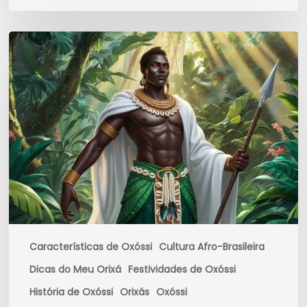
Características
de
Oxóssi:
O
Caçador
da
Mata,
da
Fartura
e
da
Sabedoria
Características de Oxóssi
Cultura Afro-Brasileira
Dicas do Meu Orixá
Festividades de Oxóssi
História de Oxóssi
Orixás
Oxóssi