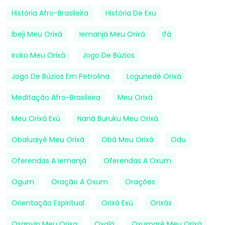
História Afro-Brasileira
História De Exu
Ibeji Meu Orixá
Iemanjá Meu Orixá
Ifá
Iroko Meu Orixá
Jogo De Búzios
Jogo De Búzios Em Petrolina
Logunedé Orixá
Meditação Afro-Brasileira
Meu Orixá
Meu Orixá Exú
Nanã Buruku Meu Orixá
Obaluaiyê Meu Orixá
Obá Meu Orixá
Odu
Oferendas A Iemanjá
Oferendas A Oxum
Ogum
Oração A Oxum
Orações
Orientação Espiritual
Orixá Exú
Orixás
Osanyin Meu Orixa
Oxalá
Oxumarê Meu Orixá