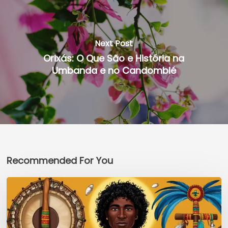
Next Post
Orixás: O Que São e História na
Umbanda e no Candomblé
Recommended For You
Festa
de
Caboclos
e