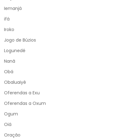
Iemanjá
ifá
Iroko
Jogo de Búzios
Logunedé
Nanã
Obá
Obaluaiyê
Oferendas a Exu
Oferendas a Oxum
Ogum
Oiá
Oração