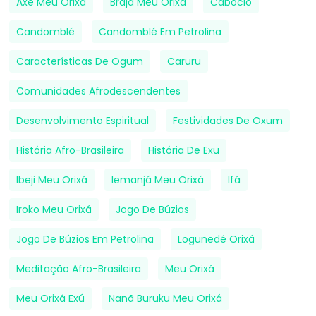
Axé Meu Orixá
Brajá Meu Orixá
Caboclo
Candomblé
Candomblé Em Petrolina
Características De Ogum
Caruru
Comunidades Afrodescendentes
Desenvolvimento Espiritual
Festividades De Oxum
História Afro-Brasileira
História De Exu
Ibeji Meu Orixá
Iemanjá Meu Orixá
Ifá
Iroko Meu Orixá
Jogo De Búzios
Jogo De Búzios Em Petrolina
Logunedé Orixá
Meditação Afro-Brasileira
Meu Orixá
Meu Orixá Exú
Nanã Buruku Meu Orixá