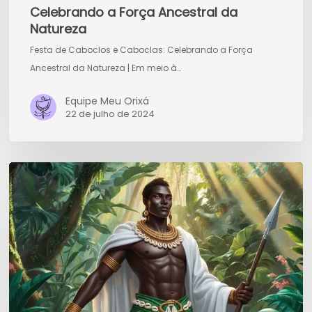
Celebrando a Força Ancestral da
Natureza
Festa de Caboclos e Caboclas: Celebrando a Força
Ancestral da Natureza | Em meio à…
Equipe Meu Orixá
22 de julho de 2024
Características
de
Oxóssi:
O
Caçador
da
Mata,
da