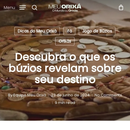
Skip
Menu
to
search
main
content
Dicas do Meu Orixá
ifá
Jogo de Búzios
Orixás
Descubra o que os
búzios revelam sobre
seu destino
By
Equipe Meu Orixá
23 de junho de 2024
No Comments
9 min read