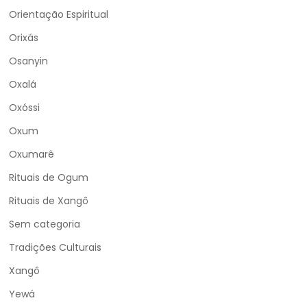
Orientação Espiritual
Orixás
Osanyin
Oxalá
Oxóssi
Oxum
Oxumarê
Rituais de Ogum
Rituais de Xangô
Sem categoria
Tradições Culturais
Xangô
Yewá