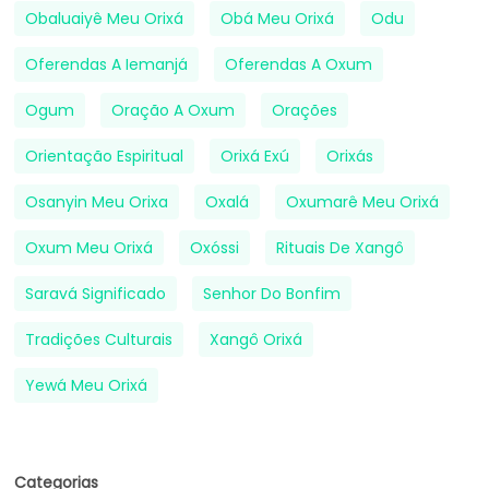
Obaluaiyê Meu Orixá
Obá Meu Orixá
Odu
Oferendas A Iemanjá
Oferendas A Oxum
Ogum
Oração A Oxum
Orações
Orientação Espiritual
Orixá Exú
Orixás
Osanyin Meu Orixa
Oxalá
Oxumarê Meu Orixá
Oxum Meu Orixá
Oxóssi
Rituais De Xangô
Saravá Significado
Senhor Do Bonfim
Tradições Culturais
Xangô Orixá
Yewá Meu Orixá
Categorias