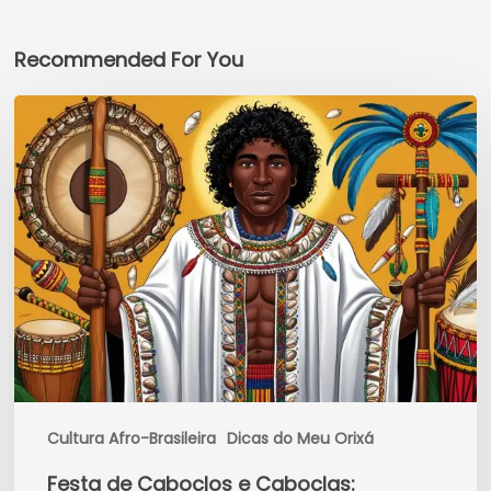
Recommended For You
Festa
de
Caboclos
e
Caboclas:
Celebrando
a
Força
Ancestral
da
Natureza
Cultura Afro-Brasileira
Dicas do Meu Orixá
Festa de Caboclos e Caboclas: