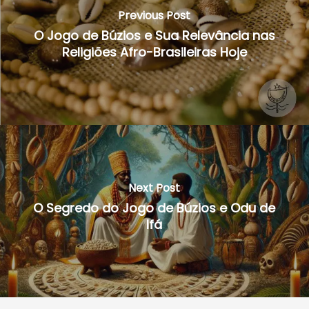
Previous Post
O Jogo de Búzios e Sua Relevância nas
Religiões Afro-Brasileiras Hoje
Next Post
O Segredo do Jogo de Búzios e Odu de
Ifá