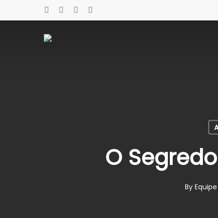
Skip
x-
facebook
instagram
whatsapp
to
twitter
main
content
O Segredo 
By
Equipe