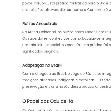
povos Yoruba. Esta prática foi trazida para o Brasi
das religiões afro-brasileiras, como o Candomblé
Raízes Ancestrais
Na África Ocidental, os búzios eram usados em rit
Os sacerdotes, conhecidos como babalawos, inter
um tabuleiro especial, o Opon Ifá. Esta prática foi
significados originais.
Adaptação no Brasil
Com a chegada ao Brasil, o Jogo de Búzios se inte
tradições africanas, indígenas e católicas. Os t
preservação e transmissão dessa prática ancestral
O Papel dos Odu de Ifá
Os Odu de Ifá são os principais signos ou códigos 