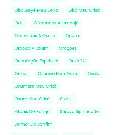
Obaluaiyê Meu Orixá
Obá Meu Orixá
Odu
Oferendas A Iemanjá
Oferendas A Oxum
Ogum
Oração A Oxum
Orações
Orientação Espiritual
Orixá Exú
Orixás
Osanyin Meu Orixa
Oxalá
Oxumarê Meu Orixá
Oxum Meu Orixá
Oxóssi
Rituais De Xangô
Saravá Significado
Senhor Do Bonfim