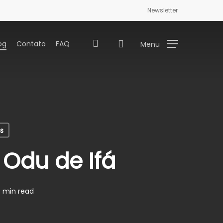
Newsletter
search
og
Contato
FAQ
Menu
s
 Odu de Ifá
 min read