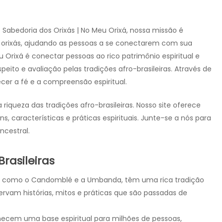
 Sabedoria dos Orixás | No Meu Orixá, nossa missão é
orixás, ajudando as pessoas a se conectarem com sua
u Orixá é conectar pessoas ao rico patrimônio espiritual e
eito e avaliação pelas tradições afro-brasileiras. Através de
cer a fé e a compreensão espiritual.
 riqueza das tradições afro-brasileiras. Nosso site oferece
s, características e práticas espirituais. Junte-se a nós para
ncestral.
rasileiras
ras, como o Candomblé e a Umbanda, têm uma rica tradição
rvam histórias, mitos e práticas que são passadas de
rnecem uma base espiritual para milhões de pessoas,