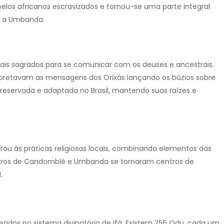
l pelos africanos escravizados e tornou-se uma parte integral
 e a Umbanda.
uais sagrados para se comunicar com os deuses e ancestrais.
pretavam as mensagens dos Orixás lançando os búzios sobre
 preservada e adaptada no Brasil, mantendo suas raízes e
grou às práticas religiosas locais, combinando elementos das
erreiros de Candomblé e Umbanda se tornaram centros de
.
usados no sistema divinatório de Ifá. Existem 256 Odu, cada um